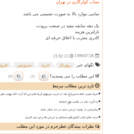
نصاب کولرگازی در تهران
تمامی موارد بالا به صورت تضمینی می باشد.
یک دهه سابقه مفید در صنعت برودت
نازلترین هزینه
کادری مجرب با اخلاق حرفه ای
1399/07/28
21:02:13
تگهای خبر:
رپورتاژ
,
خرید
,
سرویس
,
فرو
این مطلب را می پسندید؟
(0)
(1)
تازه ترین مطالب مرتبط
شرط عجیب امام حسین(ع) بعد از خرید زمینهای کربلا ماجرایی که آیت الله بهجت نقل 
ره آورد نماز در مکتب نهج البلاغه
پشتیبانی از تولید ایرانی نباید در حد شعار بماند
سنت های جالب کشورهای مسلمان و ایرانی ها برای عید قربان
نظرات بینندگان عطرحرم در مورد این مطلب