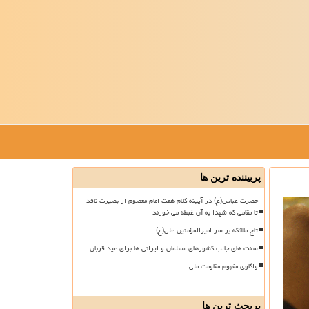
پربیننده ترین ها
حضرت عباس(ع) در آیینه کلام هفت امام معصوم از بصیرت نافذ
تا مقامی که شهدا به آن غبطه می خورند
تاج ملائکه بر سر امیرالمؤمنین علی(ع)
سنت های جالب کشورهای مسلمان و ایرانی ها برای عید قربان
واکاوی مفهوم مقاومت ملی
پربحث ترین ها