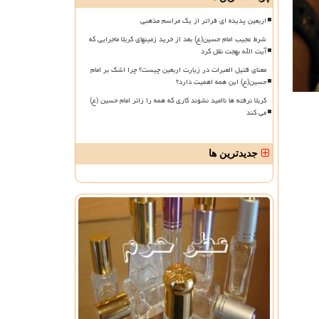
اربعین پدیده ای فراتر از یک مراسم مذهبی
شرط عجیب امام حسین(ع) بعد از خرید زمینهای کربلا ماجرایی که
آیت الله بهجت نقل کرد
معنای قتیل العبرات در زیارت اربعین چیست؟ چرا اشک بر امام
حسین(ع) این همه اهمیت دارد؟
کربلا نرفته ها ناامید نشوند کاری که همه را زائر امام حسین (ع)
می کند
جدیدترین ها