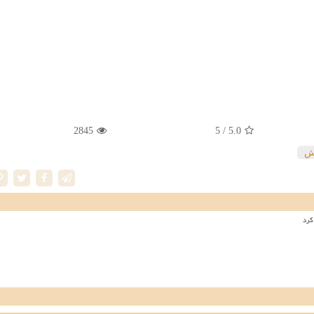
2845
/ 5
5.0
ش
کرد