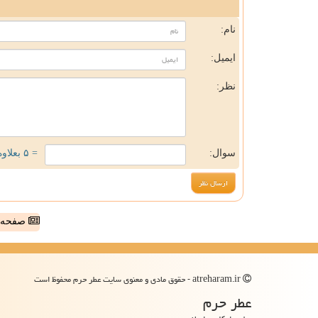
ن
نام:
ایمیل:
نظر:
سوال:
= ۵ بعلاوه ۳
صفحه ا
atreharam.ir - حقوق مادی و معنوی سایت عطر حرم محفوظ است
عطر حرم