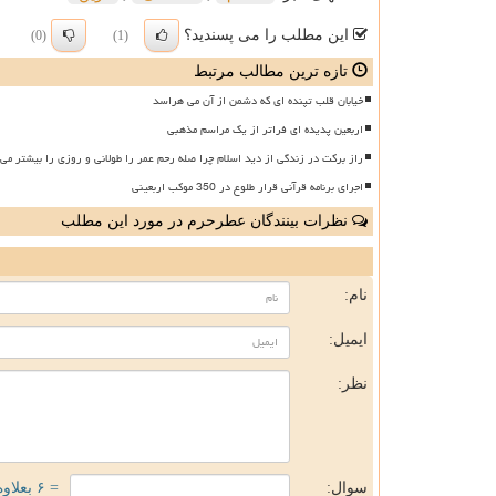
این مطلب را می پسندید؟
(0)
(1)
تازه ترین مطالب مرتبط
خیابان قلب تپنده ای که دشمن از آن می هراسد
اربعین پدیده ای فراتر از یک مراسم مذهبی
راز برکت در زندگی از دید اسلام چرا صله رحم عمر را طولانی و روزی را بیشتر می 
اجرای برنامه قرآنی قرار طلوع در 350 موکب اربعینی
نظرات بینندگان عطرحرم در مورد این مطلب
ن
نام:
ایمیل:
نظر:
سوال:
= ۶ بعلاوه ۱