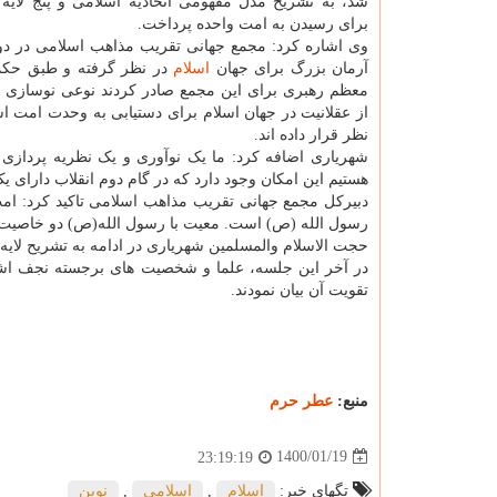
شد، به تشریح مدل مفهومی اتحادیه اسلامی و پنج لایه
برای رسیدن به امت واحده پرداخت.
وی اشاره کرد: مجمع جهانی تقریب مذاهب اسلامی در دو
آرمان بزرگ برای جهان
اسلام
در نظر گرفته و طبق حکم
معظم رهبری برای این مجمع صادر کردند نوعی نوسازی و
از عقلانیت در جهان اسلام برای دستیابی به وحدت امت اس
نظر قرار داده اند.
شهریاری اضافه کرد: ما یک نوآوری و یک نظریه پردازی 
هستیم این امکان وجود دارد که در گام دوم انقلاب دارای 
دبیرکل مجمع جهانی تقریب مذاهب اسلامی تاکید کرد: امت
رسول الله (ص) است. معیت با رسول الله(ص) دو خاصیت دا
حجت الاسلام والمسلمین شهریاری در ادامه به تشریح لای
در آخر این جلسه، علما و شخصیت های برجسته نجف اشرف
تقویت آن بیان نمودند.
منبع:
عطر حرم
1400/01/19
23:19:19
تگهای خبر:
اسلام
,
اسلامی
,
نوین