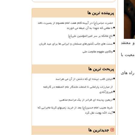
پربیننده ترین ها
حضرت عباس(ع) در آیینه کلام هفت امام معصوم از بصیرت نافذ
تا مقامی که شهدا به آن غبطه می خورند
تاج ملائکه بر سر امیرالمؤمنین علی(ع)
 معتقد
سنت های جالب کشورهای مسلمان و ایرانی ها برای عید قربان
واکاوی مفهوم مقاومت ملی
معیت با
پربحث ترین ها
اه های
خیابان قلب تپنده ای که دشمن از آن می هراسد
از مبارزات پارلمانی تا خدمات ماندگار عام المنفعه در کارنامه
فیروزآبادی
اربعین پدیده ای فراتر از یک مراسم مذهبی
شرط عجیب امام حسین(ع) بعد از خرید زمینهای کربلا ماجرایی که
آیت الله بهجت نقل کرد
جدیدترین ها