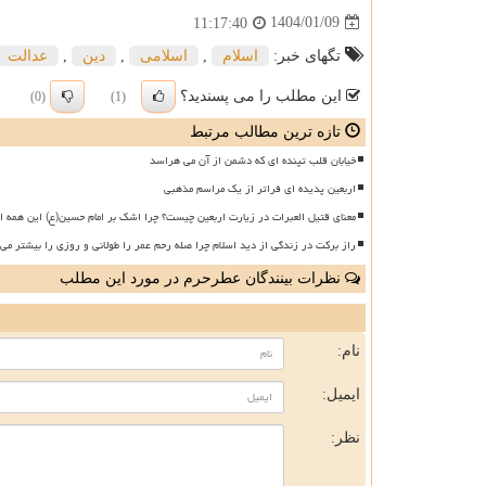
1404/01/09
11:17:40
تگهای خبر:
اسلام
,
اسلامی
,
دین
,
عدالت
این مطلب را می پسندید؟
(0)
(1)
تازه ترین مطالب مرتبط
خیابان قلب تپنده ای که دشمن از آن می هراسد
اربعین پدیده ای فراتر از یک مراسم مذهبی
معنای قتیل العبرات در زیارت اربعین چیست؟ چرا اشک بر امام حسین(ع) این همه ا
راز برکت در زندگی از دید اسلام چرا صله رحم عمر را طولانی و روزی را بیشتر می 
نظرات بینندگان عطرحرم در مورد این مطلب
ن
نام:
ایمیل:
نظر: