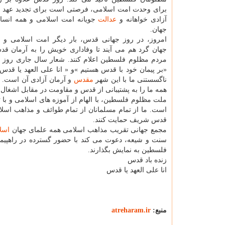
برای وحدت امت اسلامی، فرصتی است برای تجدید عهد با
آزادی خواهانه و
عدالت
جویانه امت اسلامی و همه انسان
جهان.
امروز، در روز جهانی قدس، بار دیگر امت اسلامی و ه
جهان گرد هم می آیند تا وفاداری خویش را به آرمان 
مردم مظلوم فلسطین اعلام کنند. شعار سال جاری روز
«بر پیمان خود با قدس هستیم »و « انا علی العهد یا قدس
ناگسستنی ما با این شهر
مقدس
و آرمان آزادی آن است. ای
همه ما را به پشتیبانی از قدس و مقاومت در مقابل اشغال 
ملت مظلوم فلسطین، با الهام از آموزه های اسلامی و با ت
است. ما از تمام مسلمانان از تمام طوائف و مذاهب اسلا
قدس شریف حمایت کنند.
مجمع جهانی تقریب مذاهب اسلامی همه علمای جهان
اسل
سنت و شیعه، دعوت می کند با حضور گسترده در راهپی
فلسطین به نمایش بگذارند.
زنده باد قدس
انا علی العهد یا قدس
منبع:
atreharam.ir