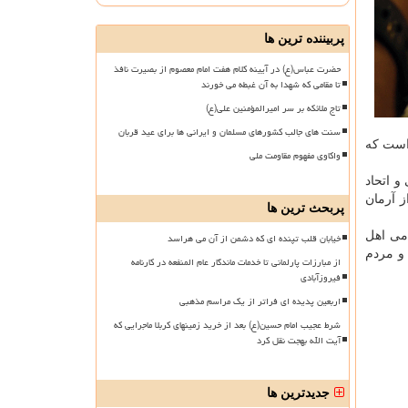
پربیننده ترین ها
حضرت عباس(ع) در آیینه کلام هفت امام معصوم از بصیرت نافذ
تا مقامی که شهدا به آن غبطه می خورند
تاج ملائکه بر سر امیرالمؤمنین علی(ع)
سنت های جالب کشورهای مسلمان و ایرانی ها برای عید قربان
 است که
واکاوی مفهوم مقاومت ملی
و اتحاد
ز آرمان
پربحث ترین ها
امی اهل
خیابان قلب تپنده ای که دشمن از آن می هراسد
و مردم
از مبارزات پارلمانی تا خدمات ماندگار عام المنفعه در کارنامه
فیروزآبادی
اربعین پدیده ای فراتر از یک مراسم مذهبی
شرط عجیب امام حسین(ع) بعد از خرید زمینهای کربلا ماجرایی که
آیت الله بهجت نقل کرد
جدیدترین ها