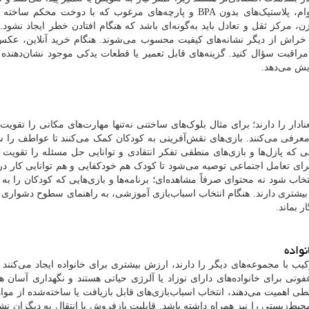
ام، پلاستیک‌های بدون
BPA
و پارچه‌های مرغوب که با دوخت محکم ساخته شد
، مرکز ثقل و تعادل باید به‌گونه‌ای باشد که هنگام افتادن خطر ایجاد نشود
راش از دیگر نشانه‌های کیفیت محسوب می‌شوند. هنگام خرید آنلاین، عکس‌ه
مراقبت سؤال کنید. گزینه‌های قابل تعمیر یا قطعات یدکی موجود نشان‌دهند
ایش می‌دهد.
نادار را دارند؛ برای مثال بلوک‌های ساختنی نه‌تنها مهارت‌های مکانی را تقویت 
معرفی می‌کنند. بازی‌های نقش‌آفرینی به کودکان کمک می‌کنند تا عواطف را 
ی که پازل‌ها و بازی‌های منطقی تفکر انتقادی و توانایی حل مسئله را تقویت م
رای تعامل اجتماعی توصیه می‌شود تا کودک هم خودکفایی و هم توانایی کار در
انتخاب شود نه محتوای صرفاً مشاهده‌ای؛ برنامه‌ها و بازی‌هایی که کودکان را به
بیشتری دارند. هنگام انتخاب اسباب‌بازی آموزشی، به راهنمای سطوح دشواری 
 بماند.
واده
کیب با مجموعه‌های دیگر را دارند، ارزش بیشتری برای خانواده ایجاد می‌کنند
نی برای خانواده‌های دارای نوزاد یا آلرژی حیاتی هستند و نگهداری آسان هز
یطی اهمیت می‌دهند، انتخاب اسباب‌بازی‌های قابل بازیافت یا ساخته‌شده از موا
حیط‌زیستی را نیز همراه داشته باشد. قابلیت بازفروش یا انتقال به دیگران نشا