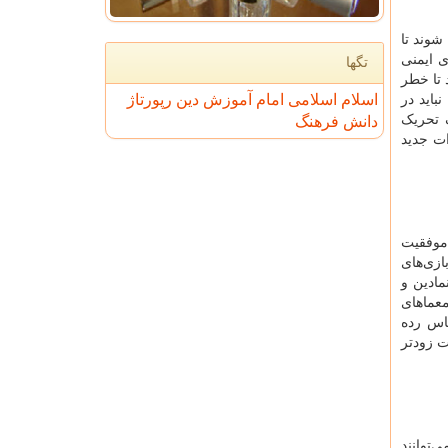
شوند تا
ی ایمنی
تگها
 تا خطر
اسلام
اسلامی
امام
آموزش
دین
رپورتاژ
باید در
 تحریک
دانش
فرهنگ
ات جدید
 موفقیت
ازی‌های
ادین و
معماهای
ساس رده
ت زودتر
ی‌توانند