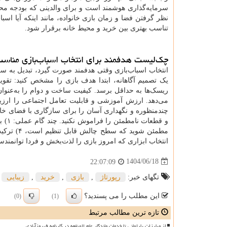
سرمایه‌گذاری هوشمند است و برای والدینی که بودجه محدود
نظر گرفتن فضا و زمان بازی خانواده، مانند اینکه آیا اس
تناسب بهتری بین خرید و محیط خانه برقرار شود.
چک‌لیست هدفمند برای انتخاب اسباب‌بازی مناس
انتخاب اسباب‌بازی وقتی هدفمند صورت گیرد، تبدیل به س
یک تصمیم آگاهانه، ابتدا هدف بازی را مشخص کنید: تقوی
ریسک‌ها به حداقل برسد. کیفیت ساخت و دوام را به‌عنوان
می‌دهد. ارزش آموزشی و قابلیت تعامل اجتماعی را ارزیا
چندمنظوره و نگهداری آسان را برای سازگاری با فضای خا
مطمئن شوی
انتخاب ابزاری که امروز بازی را لذت‌بخش و فردا توانمند
1404/06/18
22:07:09
تگهای خبر:
رپورتاژ
,
بازی
,
خرید
,
زیبایی
این مطلب را می پسندید؟
(0)
(1)
تازه ترین مطالب مرتبط
از مبارزات پارلمانی تا خدمات ماندگار عام المنفعه در کارنامه فیروزآبادی