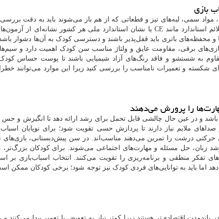
اب بازی
واد سمی، لبه‌های تیز و قطعاتی که از هم باز می‌شوند باید به دقت بررسی 
 استاندارد مانند
CE
یا نشان استاندارد ملی هر کشور نشانه‌ای از آزمون‌ها
ا و محفظه‌های باتری باید قفل‌پذیر باشند و دسترسی کودک به آن‌ها دشوار باشد
بازی‌های برقی، مقاومت عایق و ولتاژ مناسب سن کودک اهمیت دارد و سیم‌ها ن
 مقاوم به شستشو و فاقد رنگ‌های آزاد شیمیایی باشند تا پوست حساس کودک
ی شکسته و تعمیرات نامناسب را بررسی کنید زیرا این موارد می‌توانند خطر
هارت‌ها را پرورش می‌دهند
ته باشد و در عین حال چالشی قابل تحمل برای رشد ارائه دهد تا انگیزش و حس
 صداهای ملایم نیاز دارند تا پردازش حسی تقویت شود؛ برای نوپایان اسباب‌ب
کتی درشت را تمرین می‌دهند مناسب‌اند. در سن پیش‌دبستانی، بازی‌های نم
شد زبان، حل مسئله و مهارت‌های اجتماعی می‌شوند. برای کودکان بزرگ‌تر، 
های تفکر منطقی و برنامه‌ریزی را تقویت می‌کنند. انتخاب اسباب‌بازی بر ا
هد اما باید به توانایی‌های فردی کودک نیز توجه شود؛ برخی کودکان ممکن اس
در بلندمدت اقتصادی‌تر هستند زیرا کمتر نیاز به تعویض یا تعمیر پیدا می‌کنند و م