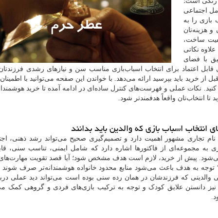
 رنگی است؛
مل اجتماعی
بازی را به
 هزینه‌تان
یفیت ساخت،
لاوه نکاتی
یق با فضای
ی قابل اعتماد برای انتخاب اسباب‌بازی مناسب سن و نیازهای رشدی فرزندتان
از خرید باید بپرسید ارائه می‌دهد. با خواندن این صفحه می‌توانید با اطمینان
 کنید. نکات عملی و فهرست‌های کنترل ساده‌ای در ادامه آمده تا خرید هوشمندان
تا انتخاب‌تان واقعاً هدفمندتر شود.
ی انتخاب اسباب بازی که والدین باید بدانند
نام تجاری مشهور اهمیت دارد و تصمیم‌گیری صحیح می‌تواند رشد ذهنی، اجت
ی به مجموعه‌ای از فاکتورها اشاره دارد که شامل ایمنی، تناسب سنی، قاب
‌شود. پیش از خرید، لازم است هدف مشخص شود؛ آیا قصد تقویت مهارت‌های
 توجه به هدف باعث می‌شود منابع محدود خانواده هوشمندانه‌تر صرف شوند 
ی والدینی که فرزندشان در همان رده سنی بوده است می‌تواند دید عملی دربار
 نیز دانستن علایق کودک و توجه به ترکیب بازی‌های فردی و گروهی کمک می
د.