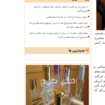
از مبارزات پارلمانی تا خدمات ماندگار عام المنفعه در کارنامه
فیروزآبادی
اربعین پدیده ای فراتر از یک مراسم مذهبی
شرط عجیب امام حسین(ع) بعد از خرید زمینهای کربلا ماجرایی که
آیت الله بهجت نقل کرد
معنای قتیل العبرات در زیارت اربعین چیست؟ چرا اشک بر امام
 هستید،
حسین(ع) این همه اهمیت دارد؟
 بیشتری
ه، ایمن
جدیدترین ها
ماعی و
لیت‌های
 حرکتی
و ارزش
ه تأثیر
‌کند که