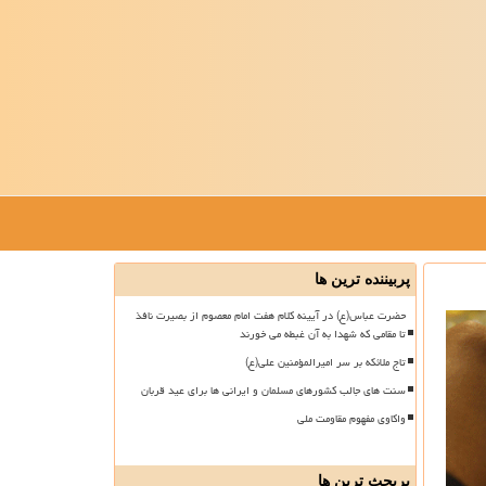
پربیننده ترین ها
حضرت عباس(ع) در آیینه کلام هفت امام معصوم از بصیرت نافذ
تا مقامی که شهدا به آن غبطه می خورند
تاج ملائکه بر سر امیرالمؤمنین علی(ع)
سنت های جالب کشورهای مسلمان و ایرانی ها برای عید قربان
واکاوی مفهوم مقاومت ملی
پربحث ترین ها