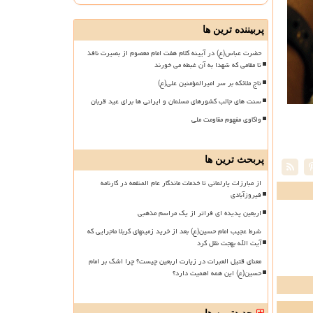
پربیننده ترین ها
حضرت عباس(ع) در آیینه کلام هفت امام معصوم از بصیرت نافذ
تا مقامی که شهدا به آن غبطه می خورند
تاج ملائکه بر سر امیرالمؤمنین علی(ع)
سنت های جالب کشورهای مسلمان و ایرانی ها برای عید قربان
واکاوی مفهوم مقاومت ملی
پربحث ترین ها
از مبارزات پارلمانی تا خدمات ماندگار عام المنفعه در کارنامه
فیروزآبادی
اربعین پدیده ای فراتر از یک مراسم مذهبی
شرط عجیب امام حسین(ع) بعد از خرید زمینهای کربلا ماجرایی که
آیت الله بهجت نقل کرد
معنای قتیل العبرات در زیارت اربعین چیست؟ چرا اشک بر امام
حسین(ع) این همه اهمیت دارد؟