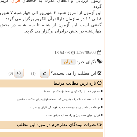
آزمون ارزیابی و اعطای مدرك به حافظان
قرآن
كریم 
گردد.
این آزمون از امروز ش
۸ الی ۱۶ در سازمان دارالقرآن الكریم برگزار می گردد.
گفتنی است این آزمون از شنبه تا سه شنبه در بخش 
چهارشنبه در بخش برادران برگزار می گردد.
1397/06/03
18:54:08
تگهای خبر:
قرآن
این مطلب را می پسندید؟
(0)
(1)
تازه ترین مطالب مرتبط
چه طور خدا از رگ گردن به ما نزدیک تر است؟
یاد خدا معادله جنگ را عوض می کند نسخه قرآن برای شکست دشمن
موافقت با تاسیس ۷ موسسه جدید فرهنگی قرآن و عترت
قرآن تبیان همه چیز و راه هدایت بشر است
نظرات بینندگان عطرحرم در مورد این مطلب
ن