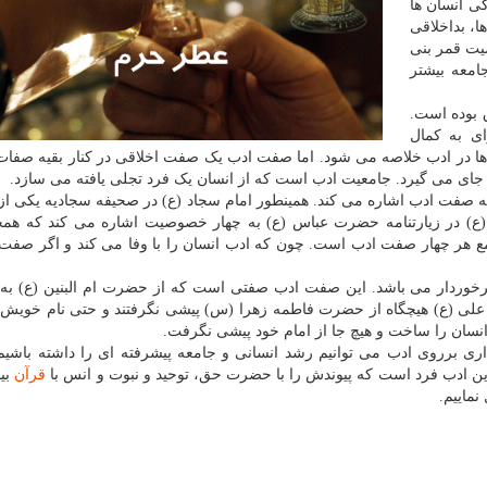
ی انسان ها
ا، بداخلاقی
یت قمر بنی
امعه بیشتر
 بوده است.
ن برای به کمال
 ها در ادب خلاصه می شود. اما صفت ادب یک صفت اخلاقی در کنار بقیه صفا
 جای می گیرد. جامعیت ادب است که از انسان یک فرد تجلی یافته می سازد.
 صفت ادب اشاره می کند. همینطور امام سجاد (ع) در صحیفه سجادیه یکی از
(ع) در زیارتنامه حضرت عباس (ع) به چهار خصوصیت اشاره می کند که همچ
 هر چهار صفت ادب است. چون که ادب انسان را با وفا می کند و اگر صفت 
 برخوردار می باشد. این صفت ادب صفتی است که از حضرت ام البنین (ع) ب
لی (ع) هیچگاه از حضرت فاطمه زهرا (س) پیشی نگرفتند و حتی نام خویش را
 انسان را ساخت و هیچ جا از امام خود پیشی نگرفت.
اری برروی ادب می توانیم رشد انسانی و جامعه پیشرفته ای را داشته باشیم
ین ادب فرد است که پیوندش را با حضرت حق، توحید و نبوت و انس با
قرآن
بی
نماییم.