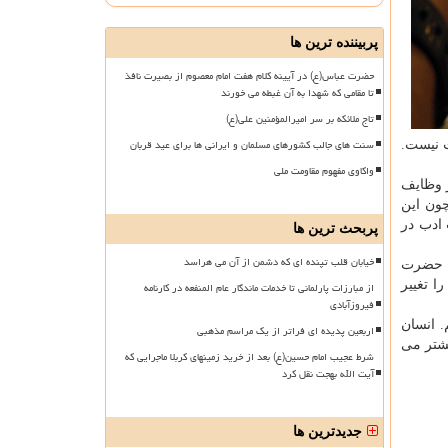
پربیننده ترین ها
حضرت عباس(ع) در آیینه کلام هفت امام معصوم از بصیرت نافذ
تا مقامی که شهدا به آن غبطه می خورند
تاج ملائکه بر سر امیرالمؤمنین علی(ع)
سنت های جالب کشورهای مسلمان و ایرانی ها برای عید قربان
ت نیست.
واکاوی مفهوم مقاومت ملی
 وظایف
ون این
ادب در
پربحث ترین ها
خیابان قلب تپنده ای که دشمن از آن می هراسد
ه حضرت
 تغییر
از مبارزات پارلمانی تا خدمات ماندگار عام المنفعه در کارنامه
فیروزآبادی
. انسان
اربعین پدیده ای فراتر از یک مراسم مذهبی
شتر می
شرط عجیب امام حسین(ع) بعد از خرید زمینهای کربلا ماجرایی که
آیت الله بهجت نقل کرد
جدیدترین ها