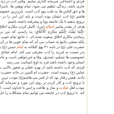
فردی و اجتماعی سرمایه گذاری نماییم. وقتی ادب در زندگ
جاری باشد، زندگی تنظیم می شود، تمام توهین ها، ناسزاه
ها و حق الناس ها به علت نبود ادب است. بارزترین خصوص
هاشم (ع) ادب ایشان بوده است و باید این امر را در ج
ترویج بدهیم تا یک جامعه پویا و پیشرفته داشته باشیم.
هدف از بعثت پیامبر
اسلام
(ص)، کامل کردن مکارم اخلاق
«إِنَّمَا بُعِثْتُ لِأُتَمِّمَ مَکارِمَ الْأَخْلَاقِ؛ به راستی که م
رساندن مکارم اخلاق مبعوث شده ام...» جامع تمام خوبی
بلکه صفتی جامع به حساب می آید که تمام خوبی ها در آن
حضرت علی (ع) در نامه ۳۱ نهج البلاغه به
امام
حسن (ع) به
پدر نسبت به فرزند را ادب معرفی می کند. امام صادق 
خصوصیت ها تسلیم، تصدیق، وفا و خیرخواهی است و جامع
انسان وجود داشته باشد فرد به اوج انسانیت می رسد.
فردی که ادب داشته باشد از بهره عقلی و شعور بالایی
عباس (ع) رسیده است. حضرت ام البنین در خانه حضرت ع
دادند. همین رفتار بود که از قمر بنی هاشم(ع) مودب ترین
با ترویج ادب و کار کردن بر روی این مورد و سرمایه گذ
مودب اهل
عبادت
و نماز و طاعت و انس با خداوند است. ا
کند. با ترویج ادب در جامعه می توانیم تمام مشکلات را حل 