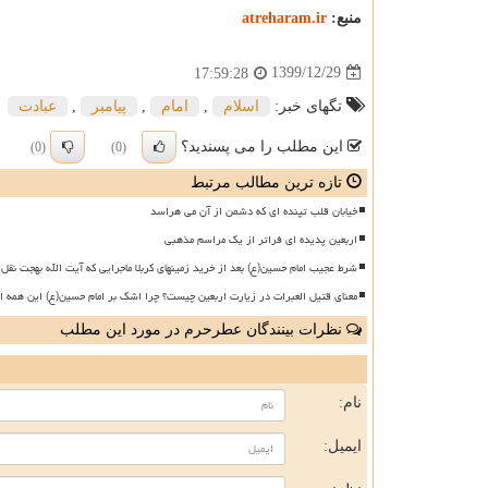
منبع:
atreharam.ir
1399/12/29
17:59:28
تگهای خبر:
اسلام
,
امام
,
پیامبر
,
عبادت
این مطلب را می پسندید؟
(0)
(0)
تازه ترین مطالب مرتبط
خیابان قلب تپنده ای که دشمن از آن می هراسد
اربعین پدیده ای فراتر از یک مراسم مذهبی
شرط عجیب امام حسین(ع) بعد از خرید زمینهای کربلا ماجرایی که آیت الله بهجت نقل 
معنای قتیل العبرات در زیارت اربعین چیست؟ چرا اشک بر امام حسین(ع) این همه ا
نظرات بینندگان عطرحرم در مورد این مطلب
ن
نام:
ایمیل: