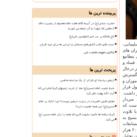
پربیننده ترین ها
حضرت عباس(ع) در آیینه کلام هفت امام معصوم از بصیرت نافذ
تا مقامی که شهدا به آن غبطه می خورند
تاج ملائکه بر سر امیرالمؤمنین علی(ع)
سنت های جالب کشورهای مسلمان و ایرانی ها برای عید قربان
لیمانی،
ان های
واکاوی مفهوم مقاومت ملی
ی مطامع
 فساد و
ز درحال
پربحث ترین ها
ی گسترش
اربعین پدیده ای فراتر از یک مراسم مذهبی
وزان و
ول قرار
شرط عجیب امام حسین(ع) بعد از خرید زمینهای کربلا ماجرایی که
آیت الله بهجت نقل کرد
ر داشت:
. سردار
معنای قتیل العبرات در زیارت اربعین چیست؟ چرا اشک بر امام
است که
حسین(ع) این همه اهمیت دارد؟
م با تلاوت
کربلا نرفته ها ناامید نشوند کاری که همه را زائر امام حسین (ع)
بسیج به
می کند
سابقات
سراسری قرآن و عترت بسیج از مردادماه و با شروع ثبت نام، شروع شد. در این دوره از مسابقات در نهایت بالاتر از یک میلیون و ۲۰۰ هزار
ن تجلیل