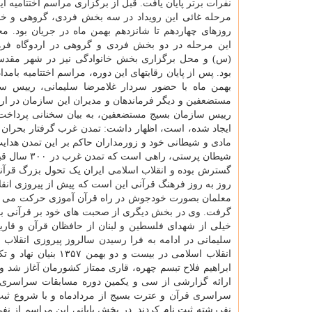
نفرات برتر پایان یافت. قبل از برگزاری مراسم اختتامیه ا
مرحله غائی این رویداد در سه بخش فردی، گروهی و خ
روزهای چهاردهم تا شانزدهم بهمن ماه در جریان بود. م
این مرحله در دو بخش فردی و گروهی در اردوگاه فره
(س) و محل برگزاری بخش خانوادگی نیز در شهر مقدس
بود. پس از پایان رقابتهای این دوره، مراسم اختتامیه بامدا
بهمن ماه با حضور سردار غلامرضا سلیمانی، رییس سا
مستضعفین و دیگر فرماندهان و مدیران این سازمان در ار
رییس سازمان بسیج مستضعفین، به بیان سخنانی پرداخت.
ایجاد شده، است، اظهار داشت: تمدن غرب گرفتار بحران 
مادی و شیطانی خود و زورمداران حاکم بر این تمدن هدایت
شیطان پرستی، راهی است که تمدن غرب در ۳۰۰ سال قبل بر بشر تحمیل کرده است، اضافه کرد: با این وجود
گسترش بوده و انقلاب اسلامی ایران یک تحول بزرگ قرآن
روز به روز فرهنگ قرآنی این است که پیش از پیروزی انق
معلمان بصورت خودجوش در راه قرآن آموزی حرکت می کردند
گرفت. وی در بخش دیگری از صحبت های خود بر قرآنی بود
خیلی از شهدای فلسطین و لبنان از حافظان قرآن و قاریا
سلیمانی در ادامه به فرا رسیدن سالروز پیروزی انقلا
انقلاب اسلامی در بی
ابراهیم فلاح تبسم چهره، قاری ممتاز کشورمان آغاز شد و
ارائه گزارشی از سی و یکمین دوره مسابقات سراسری 
نفررشته ثبت نام کردند. در بخش پایانی این مراسم از نف