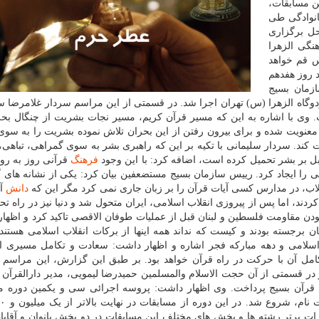
ین مسابقات،
انوادگی طی
حل برگزاری
نگی الزهرا
 قم خواهد
د روز هفدهم
زمان بسیج
دوگاه الزهرا (س) تهران اجرا شد. در قسمتی از این مراسم سردار غلامرضا س
 وی با اشاره به این که مسیر قرآن کریم، مسیر نجات بشریت از چنگال بحر
معنویت شده و برای بیرون رفتن از این بحران تلاش نموده بشریت را به سو
 کند. سردار سلیمانی با تکیه بر این که راهبری بشر به سوی گمراهی، تباهی،
فرهنگ
قرآنی روز به رو
ی را ایجاد کرد. رییس سازمان بسیج مستضعفین بیان کرد: یکی از نشانه ها
لاب، در مدارس کسی آیات قرآن را بر زبان جاری نمی کرد مگر این که
دانش
آم
، اما پس از پیروزی انقلاب اسلامی، ایران متحول شد و دنیا نیز در راه تح
ن مقاومت فلسطین و لبنان قبل از عملیات طوفان الاقصی تاکید کرد و اظها
ن برجسته بودند و کیست که نداند همه اینها از برکات انقلاب اسلامی هستند
ب اسلامی و دهه مبارکه فجر اشاره و اظهار داشت: سعادت و تکامل مسیری 
ست و دو بهمن ۱۳۵۷ بنیان نهاد و تکامل آن با حرکت در راه قرآن خواهد بود. بر طبق این گزارش، این مراس
 در قسمتی از آن حجت الاسلام والمسلمین حمیدرضا لیمویی، مدیر دارالقرآن 
قرآن بسیج پرداخت. وی اظهار داشت: پروسه اجرائی سی و یکمین دوره م
رات برتر رشته ها و بخش های مختلف این مسابقات در دو بخش بانوان و آقایا