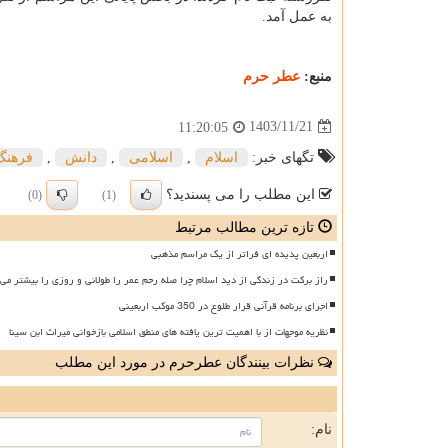
به عمل آمد.
منبع:
عطر حرم
1403/11/21
11:20:05
تگهای خبر:
اسلام
,
اسلامی
,
دانش
,
فرهنگ
این مطلب را می پسندید؟
(0)
(1)
تازه ترین مطالب مرتبط
اربعین پدیده ای فراتر از یک مراسم مذهبی
راز برکت در زندگی از دید اسلام چرا صله رحم عمر را طولانی و روزی را بیشتر می 
اجرای برنامه قرآنی قرار طلوع در 350 موکب اربعینی
نظریه موجهات از با اهمیت ترین یافته های منطق اسلامی بازخوانی میراث ابن سینا
نظرات بینندگان عطرحرم در مورد این مطلب
ن
نام: