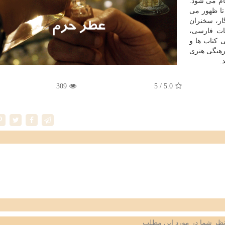
م می شود.
 تا ظهور می
ار، سخنران
ات فارسی،
 کتاب ها و
رهنگی هنری
309
/ 5
5.0
ظر شما در مورد این مطلب