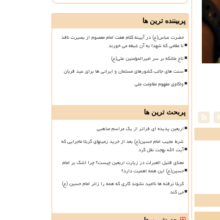
پربیننده ترین ها
حضرت عباس(ع) در آیینه کلام هفت امام معصوم از بصیرت نافذ
تا مقامی که شهدا به آن غبطه می خورند
تاج ملائکه بر سر امیرالمؤمنین علی(ع)
سنت های جالب کشورهای مسلمان و ایرانی ها برای عید قربان
واکاوی مفهوم مقاومت ملی
پربحث ترین ها
اربعین پدیده ای فراتر از یک مراسم مذهبی
شرط عجیب امام حسین(ع) بعد از خرید زمینهای کربلا ماجرایی که
آیت الله بهجت نقل کرد
معنای قتیل العبرات در زیارت اربعین چیست؟ چرا اشک بر امام
حسین(ع) این همه اهمیت دارد؟
کربلا نرفته ها ناامید نشوند کاری که همه را زائر امام حسین (ع)
می کند