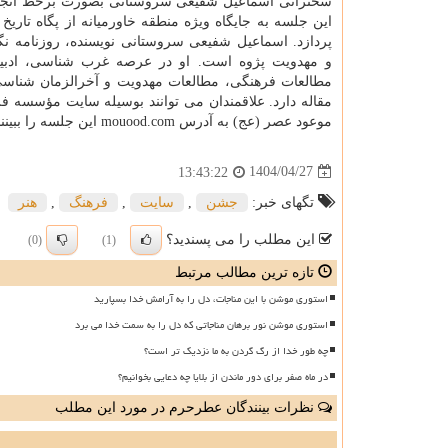
سخنرانی اسماعیل شفیعی سروستانی بصورت برخط انجا
این جلسه به جایگاه ویژه منطقه خاورمیانه از پگاه تاریخ
پردازد. اسماعیل شفیعی سروستانی نویسنده، روزنامه نگ
و مهدویت پژوه است. او در عرصه غرب شناسی، ادبی
مطالعات فرهنگی، مطالعات مهدویت و آخرالزمان شناسی
مقاله دارد. علاقمندان می توانند بوسیله سایت مؤسسه ف
موعود عصر (عج) به آدرس mouood.com این جلسه را ببینند.
1404/04/27
13:43:22
تگهای خبر:
جشن
,
سایت
,
فرهنگ
,
هنر
این مطلب را می پسندید؟
(0)
(1)
تازه ترین مطالب مرتبط
استوری موشن با این مناجات، دل را به آرامش خدا بسپارید
استوری موشن نور برهان مناجاتی که دل را به سمت خدا می برد
چه طور خدا از رگ گردن به ما نزدیک تر است؟
در ماه صفر برای دور ماندن از بلایا چه دعایی بخوانیم؟
نظرات بینندگان عطرحرم در مورد این مطلب
ن