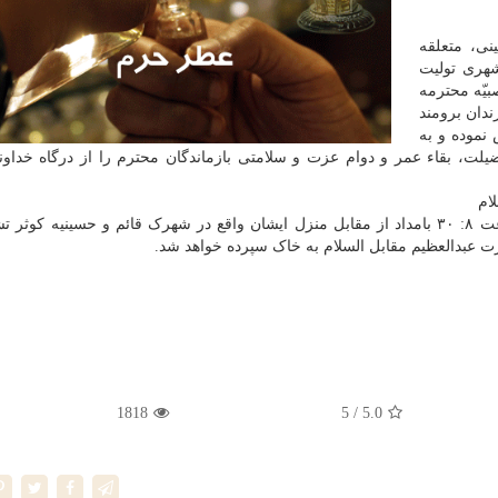
نی، متعلقه
هری تولیت
یّه محترمه
دان برومند
نموده و به
لت، بقاء عمر و دوام عزت و سلامتی بازماندگان محترم را از درگاه خداون
ام
گفتنی است، پیکر آن بانوی باایمان و فداکار، فردا از ساعت ۸: ۳۰ بامداد از مقابل منزل ایشان واقع در شهرک قائم و حسینیه کو
عبدالعظیم مقابل السلام به خاک سپرده خواهد شد.
1818
/ 5
5.0