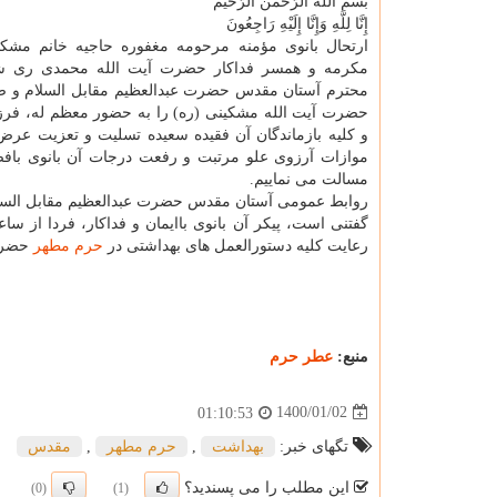
بسم اللّه الرّحمن الرّحیم
إِنَّا لِلَّهِ وَإِنَّا إِلَیْهِ رَاجِعُونَ
ارتحال بانوی مؤمنه مرحومه مغفوره حاجیه خانم مشکی
مکرمه و همسر فداکار حضرت آیت الله محمدی ری ش
محترم آستان مقدس حضرت عبدالعظیم مقابل السلام و صب
حضرت آیت الله مشکینی (ره) را به حضور معظم له، فرزن
و کلیه بازماندگان آن فقیده سعیده تسلیت و تعزیت عرض 
موازات آرزوی علو مرتبت و رفعت درجات آن بانوی بافضی
مسالت می نماییم.
روابط عمومی آستان مقدس حضرت عبدالعظیم مقابل السل
رعایت کلیه دستورالعمل های بهداشتی در
حرم مطهر
حضرت 
منبع:
عطر حرم
1400/01/02
01:10:53
تگهای خبر:
بهداشت
,
حرم مطهر
,
مقدس
این مطلب را می پسندید؟
(0)
(1)