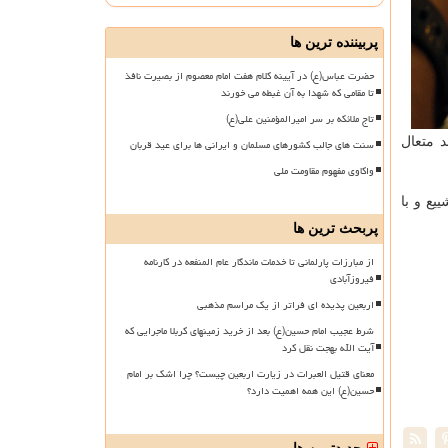
پربیننده ترین ها
حضرت عباس(ع) در آیینه کلام هفت امام معصوم از بصیرت نافذ
تا مقامی که شهدا به آن غبطه می خورند
تاج ملائکه بر سر امیرالمؤمنین علی(ع)
د متعال
سنت های جالب کشورهای مسلمان و ایرانی ها برای عید قربان
واکاوی مفهوم مقاومت ملی
ثر تشییع و با
پربحث ترین ها
از مبارزات پارلمانی تا خدمات ماندگار عام المنفعه در کارنامه
فیروزآبادی
اربعین پدیده ای فراتر از یک مراسم مذهبی
شرط عجیب امام حسین(ع) بعد از خرید زمینهای کربلا ماجرایی که
آیت الله بهجت نقل کرد
معنای قتیل العبرات در زیارت اربعین چیست؟ چرا اشک بر امام
حسین(ع) این همه اهمیت دارد؟