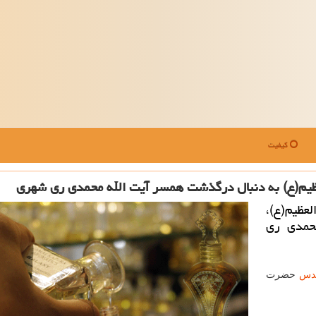
کیفیت
یم(ع) به دنبال درگذشت همسر آیت الله محمدی ری شهری
عظیم(ع)،
حمدی ری
دس
حضرت